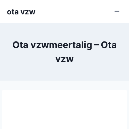
Skip
ota vzw
to
content
Ota vzwmeertalig – Ota
vzw