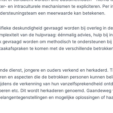
er- en intraculturele mechanismen te expliciteren. Per
Ondersteuningsteam een meerwaarde kan betekenen.
ifieke deskundigheid gevraagd worden bij overleg in de
plexiteit van de hulpvraag: éénmalig advies, hulp bij i
k gevraagd worden om methodisch te ondersteunen bij e
n taakafspraken te komen met de verschillende betrokken
nde dienst, jongere en ouders verkend en herkaderd. T
toren en aspecten die de betrokken personen kunnen be
ijdens de verkenning van hun vanzelfsprekendheid ontd
pperen etc. Dit wordt herkaderen genoemd. Gaandeweg w
elangentegenstellingen en mogelijke oplossingen of ha