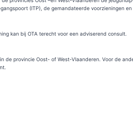
de provincies Oost –en West-Vlaanderen de jeugdhulp
egangspoort (ITP), de gemandateerde voorzieningen en d
ning kan bij OTA terecht voor een adviserend consult.
 in de provincie Oost- of West-Vlaanderen. Voor de ande
nt.