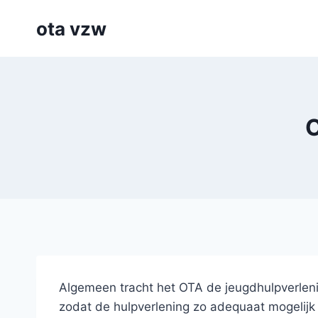
Skip
ota vzw
to
content
O
Algemeen tracht het OTA de jeugdhulpverlenin
zodat de hulpverlening zo adequaat mogelijk 