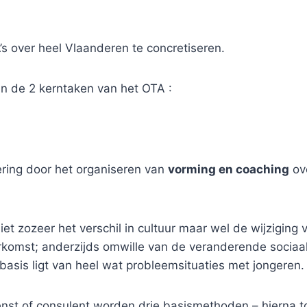
’s over heel Vlaanderen te concretiseren.
n de 2 kerntaken van het OTA :
ring door het organiseren van
vorming en coaching
ove
t zozeer het verschil in cultuur maar wel de wijziging 
herkomst; anderzijds omwille van de veranderende sociaa
basis ligt van heel wat probleemsituaties met jongeren.
nst of consulent worden drie basismethoden – hierna t