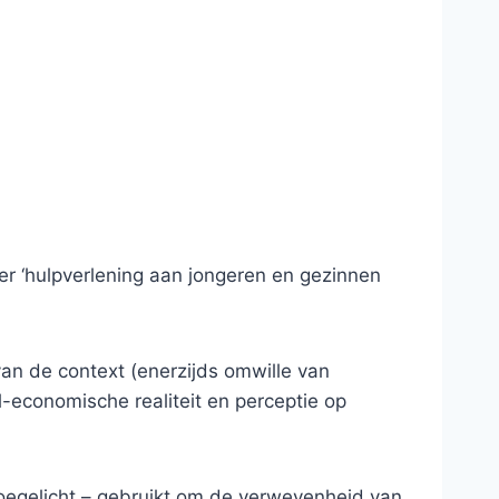
r ‘hulpverlening aan jongeren en gezinnen
van de context (enerzijds omwille van
l-economische realiteit en perceptie op
oegelicht – gebruikt om de verwevenheid van