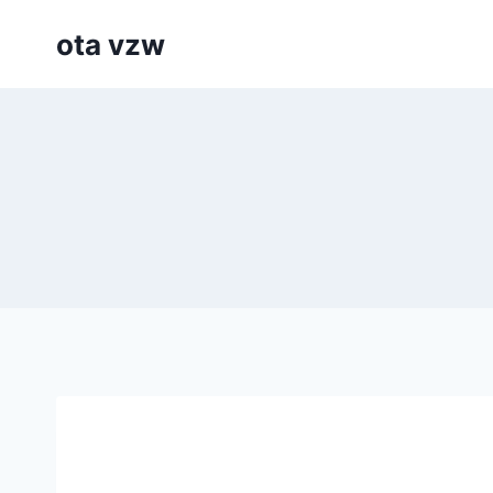
Skip
ota vzw
to
content