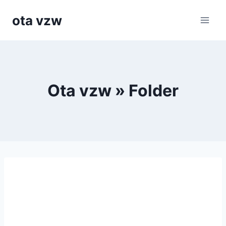
Skip
ota vzw
to
content
Ota vzw » Folder